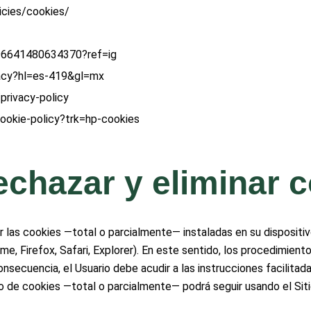
cies/cookies/
896641480634370?ref=ig
vacy?hl=es-419&gl=mx
/privacy-policy
cookie-policy?trk=hp-cookies
rechazar y eliminar 
nar las cookies —total o parcialmente— instaladas en su disposit
me, Firefox, Safari, Explorer). En este sentido, los procedimient
consecuencia, el Usuario debe acudir a las instrucciones facilita
o de cookies —total o parcialmente— podrá seguir usando el Sitio 