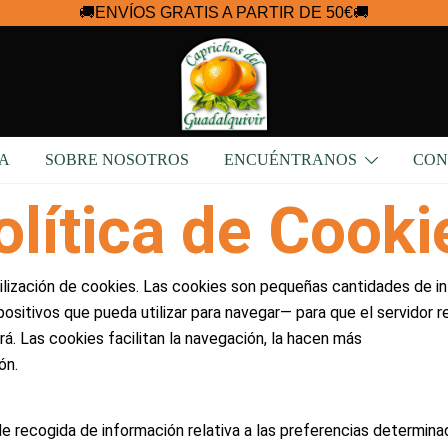
🚚ENVÍOS GRATIS A PARTIR DE 50€🚚
Mermeladas artesanales de origen nac
Caprichos del Guadalquivir
A
SOBRE NOSOTROS
ENCUÉNTRANOS
CON
olítica de Cooki
utilización de cookies. Las cookies son pequeñas cantidades de 
spositivos que pueda utilizar para navegar— para que el servidor
á. Las cookies facilitan la navegación, la hacen más
ón.
recogida de información relativa a las preferencias determinada