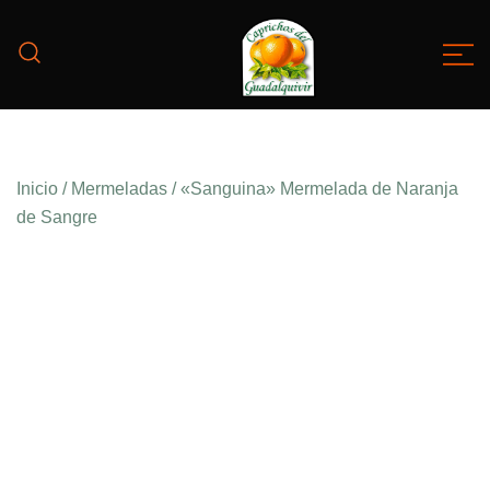
Mermeladas artesanales de
Caprichos del
Guadalquivir
origen nacional
Inicio
/
Mermeladas
/ «Sanguina» Mermelada de Naranja
de Sangre