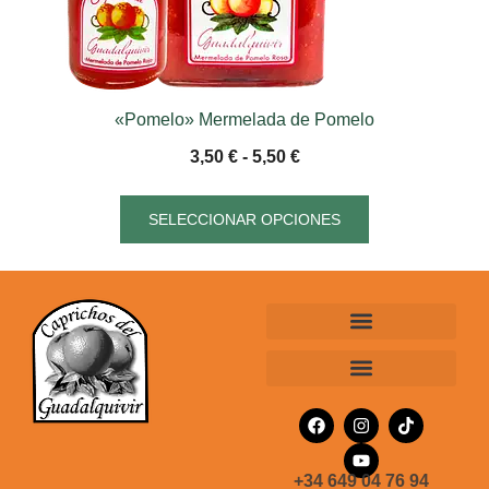
«Pomelo» Mermelada de Pomelo
3,50
€
-
5,50
€
SELECCIONAR OPCIONES
Condiciones Generales de Venta
Precios y Métodos de Pago
Política de Devoluciones
+34 649 04 76 94